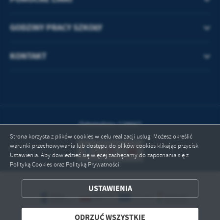
GODZINY PRACY SZKOŁY
KONTAKT
Odwiedzin: 128667
Strona korzysta z plików cookies w celu realizacji usług. Możesz określić
warunki przechowywania lub dostępu do plików cookies klikając przycisk
Ustawienia. Aby dowiedzieć się więcej zachęcamy do zapoznania się z
Polityką Cookies oraz Polityką Prywatności.
ZAPISZ WYBRANE
USTAWIENIA
ODRZUĆ WSZYSTKIE
ODRZUĆ WSZYSTKIE