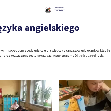
języka angielskiego
awym sposobem spędzania czasu, świadczy zaangażowanie uczniów klas 6a i 6
na” oraz rozwiązanie testu sprawdzającego znajomość treści. Good luck.